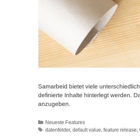
Samarbeid bietet viele unterschiedlic
definierte Inhalte hinterlegt werden. 
anzugeben.
Kategorien
Neueste Features
Schlagwörter
datenfelder
,
default value
,
feature release
,