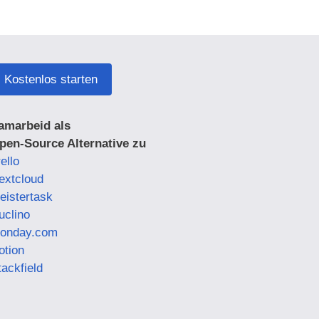
Kostenlos starten
amarbeid als
pen-Source Alternative zu
ello
extcloud
eistertask
uclino
onday.com
otion
tackfield