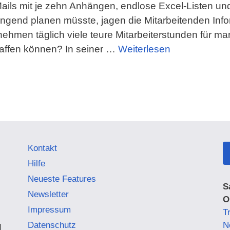
ails mit je zehn Anhängen, endlose Excel-Listen und 
gend planen müsste, jagen die Mitarbeitenden Inform
men täglich viele teure Mitarbeiterstunden für manu
chaffen können? In seiner …
Weiterlesen
Kontakt
Hilfe
Neueste Features
S
Newsletter
O
Impressum
Tr
Datenschutz
N
d