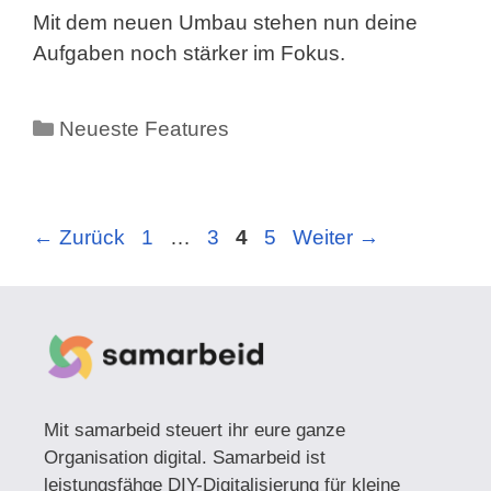
Mit dem neuen Umbau stehen nun deine
Aufgaben noch stärker im Fokus.
Kategorien
Neueste Features
Seite
Seite
Seite
Seite
←
Zurück
1
…
3
4
5
Weiter
→
Mit samarbeid steuert ihr eure ganze
Organisation digital. Samarbeid ist
leistungsfähge DIY-Digitalisierung für kleine